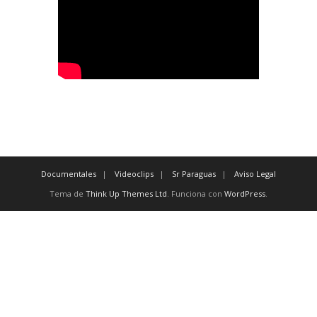
Documentales
Videoclips
Sr Paraguas
Aviso Legal
Tema de
Think Up Themes Ltd
. Funciona con
WordPress
.