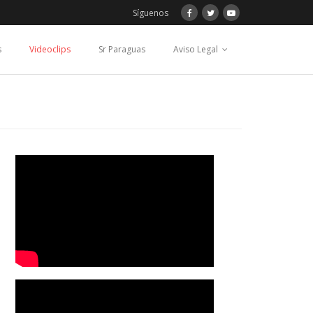
Síguenos
s
Videoclips
Sr Paraguas
Aviso Legal