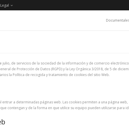
 Legal
Documentale
e julio, de servicios de la sociedad de la información y de comercio electrónico
eneral de Protección de Datos (RGPD) y la Ley Orgánica 3/2018, de 5 de diciem
arios la Política de recogida y tratamiento de cookies del sitio Web.
l entrar a determinadas páginas web. Las cookies permiten a una página web, 
e contengan y de la forma en que utilice su equipo pueden utilizarse para ide
eb