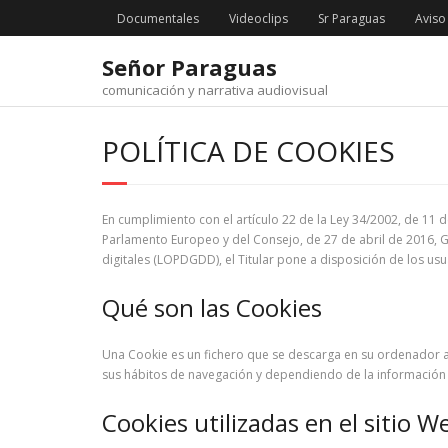
Saltar
Documentales
Videoclips
Sr Paraguas
Aviso
al
contenido
Señor Paraguas
comunicación y narrativa audiovisual
POLÍTICA DE COOKIES
En cumplimiento con el artículo 22 de la Ley 34/2002, de 11 d
Parlamento Europeo y del Consejo, de 27 de abril de 2016, G
digitales (LOPDGDD), el Titular pone a disposición de los usu
Qué son las Cookies
Una Cookie es un fichero que se descarga en su ordenador a
sus hábitos de navegación y dependiendo de la información qu
Cookies utilizadas en el sitio W