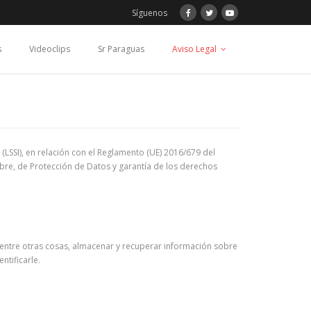
Síguenos
s
Videoclips
Sr Paraguas
Aviso Legal
 (LSSI), en relación con el Reglamento (UE) 2016/679 del
bre, de Protección de Datos y garantía de los derechos
entre otras cosas, almacenar y recuperar información sobre
ntificarle.