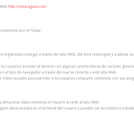
io Web
http://srparaguas.com
:
ectamente por el Titular.
s registrados navegar a través del sitio Web, del área restringida y a utilizar 
os usuarios acceder al Servicio con algunas características de carácter general
o el tipo de navegador a través del cual se conecta a este sitio Web.
e redes sociales para permitir a los usuarios compartir contenido con sus amig
y almacenar datos mientras el Usuario accede al sitio Web.
siguen almacenados en el terminal del Usuario y pueden ser accedidos y tratad