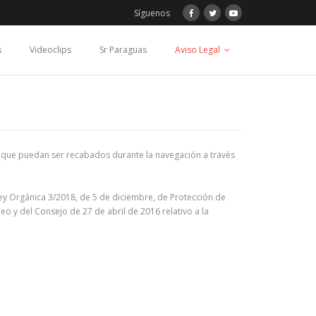
Síguenos
s
Videoclips
Sr Paraguas
Aviso Legal
ios que puedan ser recabados durante la navegación a través
 Ley Orgánica 3/2018, de 5 de diciembre, de Protección de
 y del Consejo de 27 de abril de 2016 relativo a la