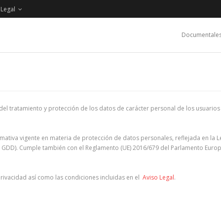
 Legal
Documentale
to del tratamiento y protección de los datos de carácter personal de los usuar
normativa vigente en materia de protección de datos personales, reflejada en la
 GDD). Cumple también con el Reglamento (UE) 2016/679 del Parlamento Europeo
 Privacidad así como las condiciones incluidas en el
Aviso Legal
.