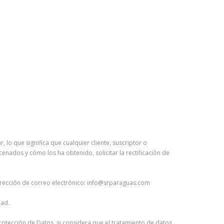
 lo que significa que cualquier cliente, suscriptor o
enados y cómo los ha obtenido, solicitar la rectificación de
dirección de correo electrónico: info@srparaguas.com
dad.
 Protección de Datos, si considera que el tratamiento de datos