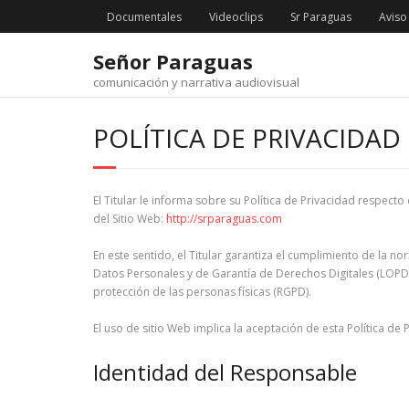
Saltar
Documentales
Videoclips
Sr Paraguas
Aviso
al
contenido
Señor Paraguas
comunicación y narrativa audiovisual
POLÍTICA DE PRIVACIDAD
El Titular le informa sobre su Política de Privacidad respec
del Sitio Web:
http://srparaguas.com
En este sentido, el Titular garantiza el cumplimiento de la 
Datos Personales y de Garantía de Derechos Digitales (LOPD
protección de las personas físicas (RGPD).
El uso de sitio Web implica la aceptación de esta Política de
Identidad del Responsable