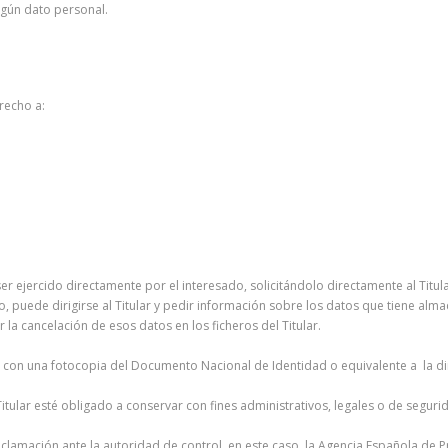
ingún dato personal.
recho a:
r ejercido directamente por el interesado, solicitándolo directamente al Titular,
puede dirigirse al Titular y pedir información sobre los datos que tiene almac
r la cancelación de esos datos en los ficheros del Titular.
nto con una fotocopia del Documento Nacional de Identidad o equivalente a la 
Titular esté obligado a conservar con fines administrativos, legales o de seguri
 reclamación ante la autoridad de control, en este caso, la Agencia Española de