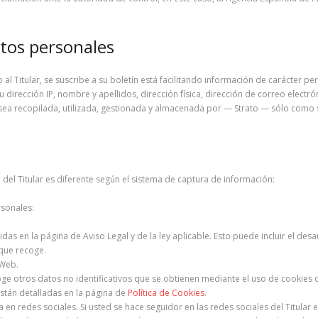
atos personales
 Titular, se suscribe a su boletín está facilitando información de carácter per
irección IP, nombre y apellidos, dirección física, dirección de correo electróni
sea recopilada, utilizada, gestionada y almacenada por — Strato — sólo como s
 del Titular es diferente según el sistema de captura de información:
rsonales:
das en la página de Aviso Legal y de la ley aplicable. Esto puede incluir el de
 que recoge.
 Web.
recoge otros datos no identificativos que se obtienen mediante el uso de cooki
 están detalladas en la página de
Política de Cookies
.
ia en redes sociales. Si usted se hace seguidor en las redes sociales del Titular